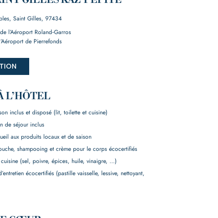
AINT GILLES KAZ’PÉPITE
les, Saint Gilles, 97434
 de l’Aéroport Roland‑Garros
l’Aéroport de Pierrefonds
TION
À L’HÔTEL
n inclus et disposé (lit, toilette et cuisine)
n de séjour inclus
cueil aux produits locaux et de saison
ouche, shampooing et crème pour le corps écocertifiés
 cuisine (sel, poivre, épices, huile, vinaigre, …)
entretien écocertifiés (pastille vaisselle, lessive, nettoyant,