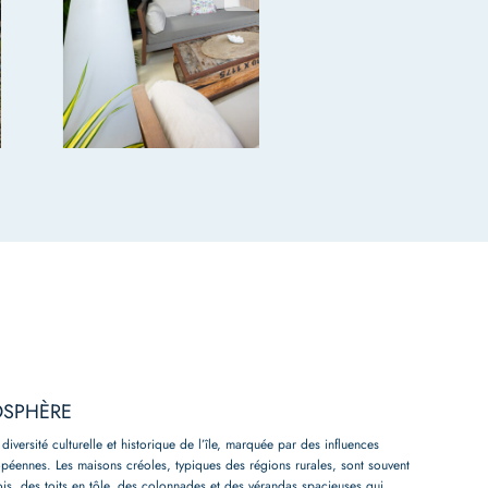
OSPHÈRE
 diversité culturelle et historique de l’île, marquée par des influences
opéennes. Les maisons créoles, typiques des régions rurales, sont souvent
ois, des toits en tôle, des colonnades et des vérandas spacieuses qui