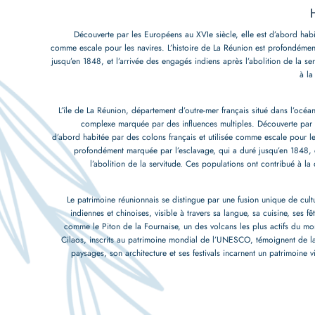
Découverte par les Européens au XVIe siècle, elle est d’abord habit
comme escale pour les navires. L’histoire de La Réunion est profondémen
jusqu’en 1848, et l’arrivée des engagés indiens après l’abolition de la se
à la
L’île de La Réunion, département d’outre-mer français situé dans l’océan
complexe marquée par des influences multiples. Découverte par l
d’abord habitée par des colons français et utilisée comme escale pour les
profondément marquée par l’esclavage, qui a duré jusqu’en 1848, e
l’abolition de la servitude. Ces populations ont contribué à la di
Le patrimoine réunionnais se distingue par une fusion unique de cult
indiennes et chinoises, visible à travers sa langue, sa cuisine, ses fêt
comme le Piton de la Fournaise, un des volcans les plus actifs du mo
Cilaos, inscrits au patrimoine mondial de l’UNESCO, témoignent de la 
paysages, son architecture et ses festivals incarnent un patrimoine v