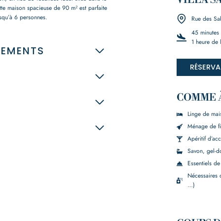
VILLA S
te maison spacieuse de 90 m² est parfaite
usqu’à 6 personnes.
Rue des Sab
45 minutes
1 heure de 
IPEMENTS
RÉSERVA
COMME 
Linge de maiso
Ménage de fi
Apéritif d’ac
Savon, gel-d
Essentiels de
Nécessaires d’
…)