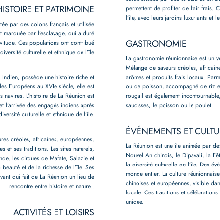
HISTOIRE ET PATRIMOINE
permettent de profiter de l’air frais
l’île, avec leurs jardins luxuriants et l
ée par des colons français et utilisée
t marquée par l’esclavage, qui a duré
GASTRONOMIE
rvitude. Ces populations ont contribué
 diversité culturelle et ethnique de l’île
La gastronomie réunionnaise est un vér
Mélange de saveurs créoles, africaine
 Indien, possède une histoire riche et
arômes et produits frais locaux. Parm
es Européens au XVIe siècle, elle est
ou de poisson, accompagné de riz et 
 navires. L’histoire de La Réunion est
rougail est également incontournabl
t l’arrivée des engagés indiens après
saucisses, le poisson ou le poulet.
versité culturelle et ethnique de l’île.
ÉVÉNEMENTS ET CULTU
ures créoles, africaines, européennes,
La Réunion est une île animée par des 
es et ses traditions. Les sites naturels,
Nouvel An chinois, le Dipavali, la Fêt
nde, les cirques de Mafate, Salazie et
la diversité culturelle de l’île. Des 
beauté et de la richesse de l’île. Ses
monde entier. La culture réunionnaise 
ivant qui fait de La Réunion un lieu de
chinoises et européennes, visible dans
rencontre entre histoire et nature..
locale. Ces traditions et célébrations
unique.
ACTIVITÉS ET LOISIRS