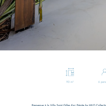
90 m²
6 per
Bienvenue à la Villa Saint Gilles Kaz Pépite by HILO Collecti