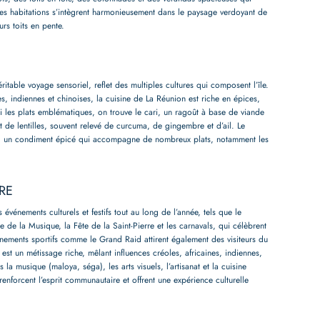
. Ces habitations s’intègrent harmonieusement dans le paysage verdoyant de
eurs toits en pente.
itable voyage sensoriel, reflet des multiples cultures qui composent l’île.
s, indiennes et chinoises, la cuisine de La Réunion est riche en épices,
i les plats emblématiques, on trouve le cari, un ragoût à base de viande
de lentilles, souvent relevé de curcuma, de gingembre et d’ail. Le
e, un condiment épicé qui accompagne de nombreux plats, notamment les
RE
événements culturels et festifs tout au long de l’année, tels que le
e de la Musique, la Fête de la Saint-Pierre et les carnavals, qui célèbrent
événements sportifs comme le Grand Raid attirent également des visiteurs du
est un métissage riche, mêlant influences créoles, africaines, indiennes,
 la musique (maloya, séga), les arts visuels, l’artisanat et la cuisine
 renforcent l’esprit communautaire et offrent une expérience culturelle