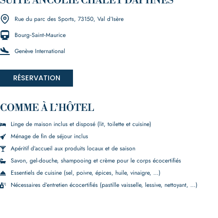
SUITE ANCOLIE CHALET DAPHNÉS
Rue du parc des Sports, 73150, Val d’Isère
Bourg‑Saint‑Maurice
Genève International
RÉSERVATION
COMME À L’HÔTEL
Linge de maison inclus et disposé (lit, toilette et cuisine)
Ménage de fin de séjour inclus
Apéritif d’accueil aux produits locaux et de saison
Savon, gel-douche, shampooing et crème pour le corps écocertifiés
Essentiels de cuisine (sel, poivre, épices, huile, vinaigre, …)
Nécessaires d’entretien écocertifiés (pastille vaisselle, lessive, nettoyant, …)