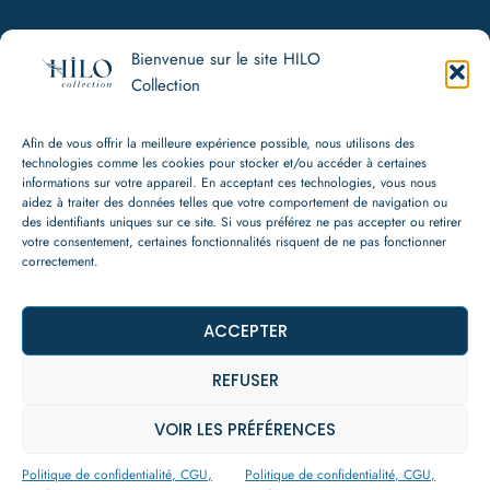
Bienvenue sur le site HILO
HILO Collection
Collection
Politique de confidentialité, CGU, Cookies
CGV
Afin de vous offrir la meilleure expérience possible, nous utilisons des
Mentions légales
technologies comme les cookies pour stocker et/ou accéder à certaines
informations sur votre appareil. En acceptant ces technologies, vous nous
aidez à traiter des données telles que votre comportement de navigation ou
Contact
des identifiants uniques sur ce site. Si vous préférez ne pas accepter ou retirer
votre consentement, certaines fonctionnalités risquent de ne pas fonctionner
+33 (0) 7 80 91 94 95
correctement.
hello@hilo-collection.com
WhatsApp
Instagram
ACCEPTER
REFUSER
VOIR LES PRÉFÉRENCES
© 2026 HILO Collection
Politique de confidentialité, CGU,
Politique de confidentialité, CGU,