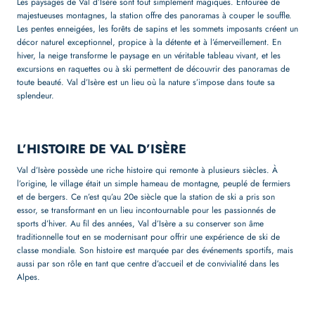
Les paysages de Val d’Isère sont tout simplement magiques. Entourée de
majestueuses montagnes, la station offre des panoramas à couper le souffle.
Les pentes enneigées, les forêts de sapins et les sommets imposants créent un
décor naturel exceptionnel, propice à la détente et à l’émerveillement. En
hiver, la neige transforme le paysage en un véritable tableau vivant, et les
excursions en raquettes ou à ski permettent de découvrir des panoramas de
toute beauté. Val d’Isère est un lieu où la nature s’impose dans toute sa
splendeur.
L’HISTOIRE DE VAL D’ISÈRE
Val d’Isère possède une riche histoire qui remonte à plusieurs siècles. À
l’origine, le village était un simple hameau de montagne, peuplé de fermiers
et de bergers. Ce n’est qu’au 20e siècle que la station de ski a pris son
essor, se transformant en un lieu incontournable pour les passionnés de
sports d’hiver. Au fil des années, Val d’Isère a su conserver son âme
traditionnelle tout en se modernisant pour offrir une expérience de ski de
classe mondiale. Son histoire est marquée par des événements sportifs, mais
aussi par son rôle en tant que centre d’accueil et de convivialité dans les
Alpes.