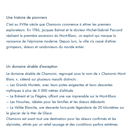
Une histoire de pionniers
C’est au XVIIIe siècle que Chamonix commence à attirer les premiers
explorateurs. En 1786, Jacques Balmat et le docteur Michel-Gabriel Paccard
réalisent la première ascension du Mont-Blanc, un exploit qui marque la
naissance de l’alpinisme moderne. Depuis lors, la ville n’a cessé d’attirer
grimpeurs, skieurs et randonneurs du monde entier.
Un domaine skiable d’exception
Le domaine skiable de Chamonix, regroupé sous le nom de « Chamonix Mont-
Blanc », s’étend sur plusieurs massifs distincts :
– Les Grands Montets, avec leurs pistes exigeantes et leurs descentes
mythiques à plus de 3 000 mètres d’altitude
– Le Brévent et La Flégère, offrant une vue imprenable sur le Mont-Blanc
– Les Houches, idéales pour les familles et les skieurs débutants
– La Vallée Blanche, une descente hors-piste légendaire de 20 kilomètres sur
le glacier de la Mer de Glace
Chamonix est avant tout une destination pour les skieurs confirmés et les
alpinistes, attirés par un relief sauvage et des conditions parfois extrêmes.