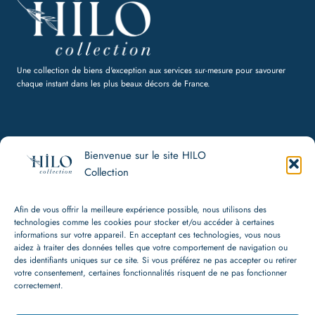
Une collection de biens d'exception aux services sur-mesure pour savourer
chaque instant dans les plus beaux décors de France.
Bienvenue sur le site HILO
HILO Collection
Collection
Politique de confidentialité, CGU, Cookies
CGV
Afin de vous offrir la meilleure expérience possible, nous utilisons des
Mentions légales
technologies comme les cookies pour stocker et/ou accéder à certaines
informations sur votre appareil. En acceptant ces technologies, vous nous
aidez à traiter des données telles que votre comportement de navigation ou
Contact
des identifiants uniques sur ce site. Si vous préférez ne pas accepter ou retirer
votre consentement, certaines fonctionnalités risquent de ne pas fonctionner
+33 (0) 7 80 91 94 95
correctement.
hello@hilo-collection.com