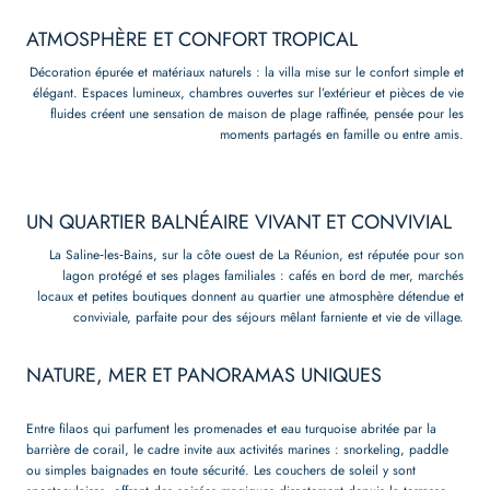
ATMOSPHÈRE ET CONFORT TROPICAL
Décoration épurée et matériaux naturels : la villa mise sur le confort simple et
élégant. Espaces lumineux, chambres ouvertes sur l’extérieur et pièces de vie
fluides créent une sensation de maison de plage raffinée, pensée pour les
moments partagés en famille ou entre amis.
UN QUARTIER BALNÉAIRE VIVANT ET CONVIVIAL
La Saline‑les‑Bains, sur la côte ouest de La Réunion, est réputée pour son
lagon protégé et ses plages familiales : cafés en bord de mer, marchés
locaux et petites boutiques donnent au quartier une atmosphère détendue et
conviviale, parfaite pour des séjours mêlant farniente et vie de village.
NATURE, MER ET PANORAMAS UNIQUES
Entre filaos qui parfument les promenades et eau turquoise abritée par la
barrière de corail, le cadre invite aux activités marines : snorkeling, paddle
ou simples baignades en toute sécurité. Les couchers de soleil y sont