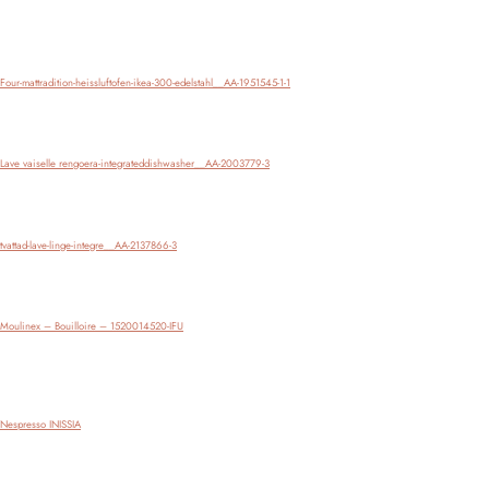
Télécharger
Four-mattradition-heissluftofen-ikea-300-edelstahl__AA-1951545-1-1
Télécharger
Lave vaiselle rengoera-integrateddishwasher__AA-2003779-3
Télécharger
tvattad-lave-linge-integre__AA-2137866-3
Télécharger
Moulinex – Bouilloire – 1520014520-IFU
Télécharger
Nespresso INISSIA