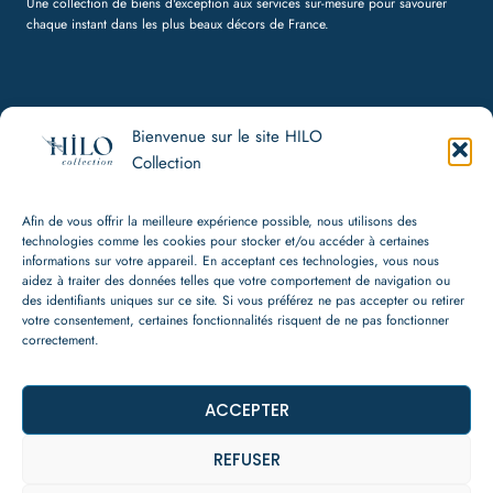
Une collection de biens d'exception aux services sur-mesure pour savourer
chaque instant dans les plus beaux décors de France.
Bienvenue sur le site HILO
HILO Collection
Collection
Politique de confidentialité, CGU, Cookies
CGV
Afin de vous offrir la meilleure expérience possible, nous utilisons des
Mentions légales
technologies comme les cookies pour stocker et/ou accéder à certaines
informations sur votre appareil. En acceptant ces technologies, vous nous
aidez à traiter des données telles que votre comportement de navigation ou
Contact
des identifiants uniques sur ce site. Si vous préférez ne pas accepter ou retirer
votre consentement, certaines fonctionnalités risquent de ne pas fonctionner
+33 (0) 7 80 91 94 95
correctement.
hello@hilo-collection.com
WhatsApp
Instagram
ACCEPTER
REFUSER