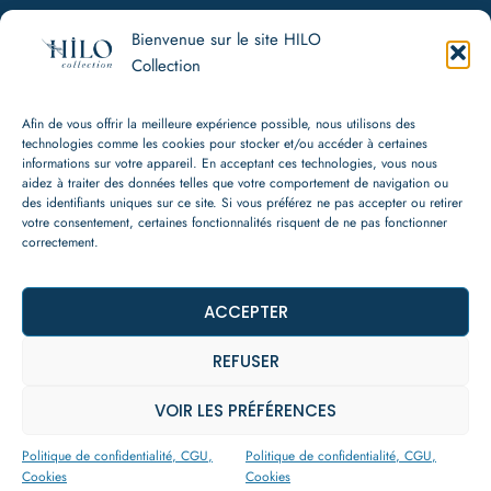
Bienvenue sur le site HILO
HILO Collection
Collection
Politique de confidentialité, CGU, Cookies
CGV
Afin de vous offrir la meilleure expérience possible, nous utilisons des
Mentions légales
technologies comme les cookies pour stocker et/ou accéder à certaines
informations sur votre appareil. En acceptant ces technologies, vous nous
aidez à traiter des données telles que votre comportement de navigation ou
Contact
des identifiants uniques sur ce site. Si vous préférez ne pas accepter ou retirer
votre consentement, certaines fonctionnalités risquent de ne pas fonctionner
+33 (0) 7 80 91 94 95
correctement.
hello@hilo-collection.com
WhatsApp
Instagram
ACCEPTER
REFUSER
VOIR LES PRÉFÉRENCES
© 2026 HILO Collection
Politique de confidentialité, CGU,
Politique de confidentialité, CGU,
Cookies
Cookies